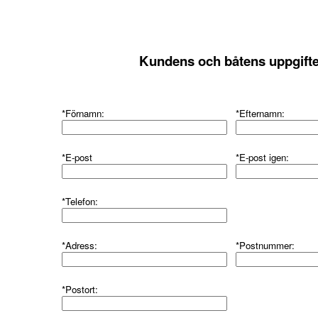
Kundens och båtens uppgifte
*Förnamn:
*Efternamn:
*E-post
*E-post igen:
*Telefon:
*Adress:
*Postnummer:
*Postort: