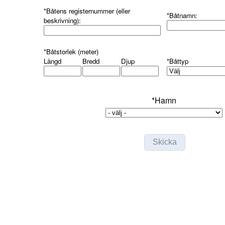
*Båtens registernummer (eller
*Båtnamn:
beskrivning):
*Båtstorlek (meter)
Längd
Bredd
Djup
*Båttyp
*
Hamn
Skicka